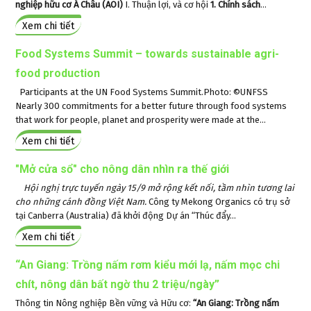
nghiệp hữu cơ Á Châu (AOI)
I. Thuận lợi, và cơ hội
1. Chính sách
...
Xem chi tiết
Food Systems Summit – towards sustainable agri-
food production
Participants at the UN Food Systems Summit.Photo: ©UNFSS
Nearly 300 commitments for a better future through food systems
that work for people, planet and prosperity were made at the...
Xem chi tiết
"Mở cửa sổ" cho nông dân nhìn ra thế giới
Hội nghị trực tuyến ngày 15/9 mở rộng kết nối, tầm nhìn tương lai
cho những cánh đồng Việt Nam.
Công ty Mekong Organics có trụ sở
tại Canberra (Australia) đã khởi động Dự án “Thúc đẩy...
Xem chi tiết
“An Giang: Trồng nấm rơm kiểu mới lạ, nấm mọc chi
chít, nông dân bất ngờ thu 2 triệu/ngày”
Thông tin Nông nghiệp Bền vững và Hữu cơ:
“An Giang: Trồng nấm