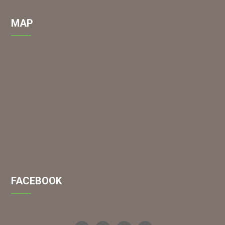
a solution (as above) for spraying.
MAP
FACEBOOK