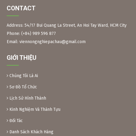
CONTACT
Address: 54/17 Bui Quang La Street, An Hoi Tay Ward, HCM City
Phone: (+84) 989 596 877
Figure 2:
Neem branches, leaves and long fruits The
scientific name of the Indian neem tree is Azadirachta
Email: viennongnghiepachau@gmail.com
Indica, Meliaceae family. Same family as the Xoan tree in
Vietnam.
GIỚI THIỆU
Neem leaves are used as a natural pesticide to preserve
some foods. Because of their toxicity, Xoan leaves and fruit
are inedible.
Chúng Tôi Là Ai
Preparation method:
– Xoan leaves: Soak dried Xoan leaves for 24 hours at a
Sơ Đồ Tổ Chức
ratio of 1kg leaves/10 liters of water. After soaking, crush
Lịch Sử Hình Thành
the leaves and filter the solution into a bottle. When using,
add another 10 liters of water and add 0.1% soap or
Kinh Nghiệm Và Thành Tựu
dishwashing liquid before spraying. Spray 2 tanks of
16l/1000m2.
Đối Tác
– Xoan powder: Take almost ripe Xoan fruits, dry them and
grind them into powder, then soak them in water to create
Danh Sách Khách Hàng