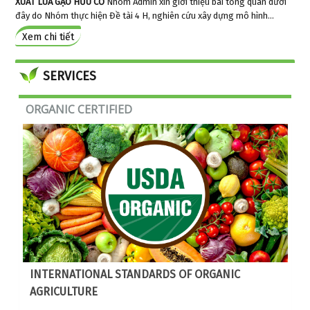
XUẤT LÚA GẠO HỮU CƠ
Nhóm Admin xin giới thiệu bài tổng quan dưới
đây do Nhóm thực hiện Đề tài 4 H, nghiên cứu xây dựng mô hình...
Xem chi tiết
© Free
Joomla! 3 Modules
- by
VinaGecko.com
SERVICES
ORGANIC CERTIFIED
INTERNATIONAL STANDARDS OF ORGANIC
AGRICULTURE