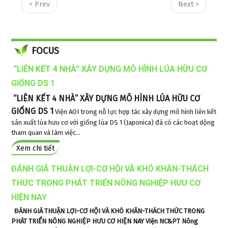
< Prev
Next >
FOCUS
“LIÊN KẾT 4 NHÀ” XÂY DỰNG MÔ HÌNH LÚA HỮU CƠ
GIỐNG DS 1
“LIÊN KẾT 4 NHÀ” XÂY DỰNG MÔ HÌNH LÚA HỮU CƠ
GIỐNG DS 1
Viện AOI trong nỗ lực hợp tác xây dựng mô hình liên kết
sản xuất lúa hưu cơ với giống lúa DS 1 (Japonica) đã có các hoạt dộng
tham quan và làm việc...
Xem chi tiết
ĐÁNH GIÁ THUẬN LỢI-CƠ HỘI VÀ KHÓ KHĂN-THÁCH
THỨC TRONG PHÁT TRIỂN NÔNG NGHIỆP HƯU CƠ
HIỆN NAY
ĐÁNH GIÁ THUẬN LỢI-CƠ HỘI VÀ KHÓ KHĂN-THÁCH THỨC TRONG
PHÁT TRIỂN NÔNG NGHIỆP HƯU CƠ HIỆN NAY
Viện NC&PT Nông