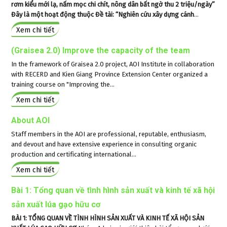
rơm kiểu mới lạ, nấm mọc chi chít, nông dân bất ngờ thu 2 triệu/ngày”
Đây là một hoạt động thuộc Đề tài: “Nghiên cứu xây dựng cánh
...
Xem chi tiết
(Graisea 2.0) Improve the capacity of the team
In the framework of Graisea 2.0 project, AOI Institute in collaboration
with RECERD and Kien Giang Province Extension Center organized a
training course on "Improving the...
Xem chi tiết
About AOI
Staff members in the AOI are professional, reputable, enthusiasm,
and devout and have extensive experience in consulting organic
production and certificating international...
Xem chi tiết
Bài 1: Tổng quan về tình hình sản xuất và kinh tế xã hội
sản xuất lúa gạo hữu cơ
BÀI 1: TỔNG QUAN VỀ TÌNH HÌNH SẢN XUẤT VÀ KINH TẾ XÃ HỘI SẢN