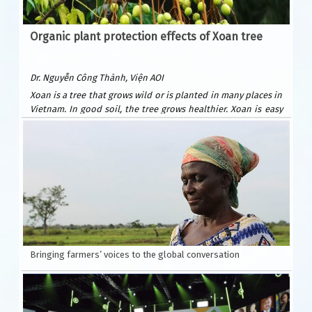
Organic plant protection effects of Xoan tree
Dr. Nguyễn Công Thành, Viện AOI
Xoan is a tree that grows wild or is planted in many places in
Vietnam. In good soil, the tree grows healthier. Xoan is easy
to plant and grows quickly. After only 6 years, it can be
exploited for wood to build houses and furniture. Xoan
wood is beautiful and durable, valued as precious forest
wood because it is resistant to termites. Xoan is suitable for
many types of soil: sandy beaches, plains, hills, and fields.
Usually planted by seeds.
According to Wikipedia, Xoan is native to India, southern
China and Australia.
Bringing farmers’ voices to the global conversation