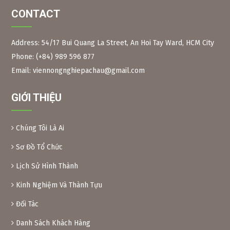
CONTACT
Address: 54/17 Bui Quang La Street, An Hoi Tay Ward, HCM City
Phone: (+84) 989 596 877
Figure 2:
Neem branches, leaves and long fruits The
scientific name of the Indian neem tree is Azadirachta
Email: viennongnghiepachau@gmail.com
Indica, Meliaceae family. Same family as the Xoan tree in
Vietnam.
GIỚI THIỆU
Neem leaves are used as a natural pesticide to preserve
some foods. Because of their toxicity, Xoan leaves and fruit
are inedible.
Chúng Tôi Là Ai
Preparation method:
– Xoan leaves: Soak dried Xoan leaves for 24 hours at a
Sơ Đồ Tổ Chức
ratio of 1kg leaves/10 liters of water. After soaking, crush
Lịch Sử Hình Thành
the leaves and filter the solution into a bottle. When using,
add another 10 liters of water and add 0.1% soap or
Kinh Nghiệm Và Thành Tựu
dishwashing liquid before spraying. Spray 2 tanks of
16l/1000m2.
Đối Tác
– Xoan powder: Take almost ripe Xoan fruits, dry them and
grind them into powder, then soak them in water to create
Danh Sách Khách Hàng