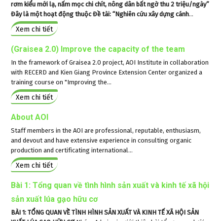
rơm kiểu mới lạ, nấm mọc chi chít, nông dân bất ngờ thu 2 triệu/ngày”
Đây là một hoạt động thuộc Đề tài: “Nghiên cứu xây dựng cánh
...
Xem chi tiết
(Graisea 2.0) Improve the capacity of the team
In the framework of Graisea 2.0 project, AOI Institute in collaboration
with RECERD and Kien Giang Province Extension Center organized a
training course on "Improving the...
Xem chi tiết
About AOI
Staff members in the AOI are professional, reputable, enthusiasm,
and devout and have extensive experience in consulting organic
production and certificating international...
Xem chi tiết
Bài 1: Tổng quan về tình hình sản xuất và kinh tế xã hội
sản xuất lúa gạo hữu cơ
BÀI 1: TỔNG QUAN VỀ TÌNH HÌNH SẢN XUẤT VÀ KINH TẾ XÃ HỘI SẢN