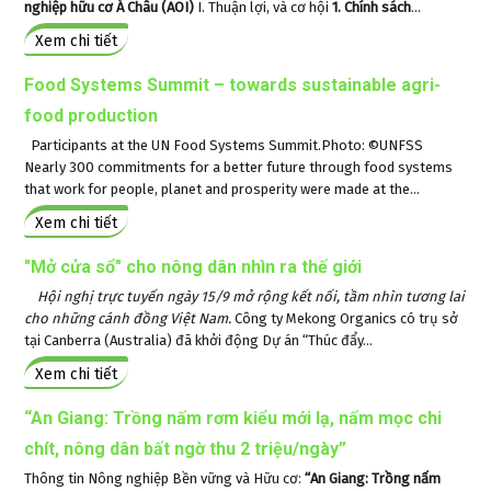
nghiệp hữu cơ Á Châu (AOI)
I. Thuận lợi, và cơ hội
1. Chính sách
...
Xem chi tiết
Food Systems Summit – towards sustainable agri-
food production
Participants at the UN Food Systems Summit.Photo: ©UNFSS
Nearly 300 commitments for a better future through food systems
that work for people, planet and prosperity were made at the...
Xem chi tiết
"Mở cửa sổ" cho nông dân nhìn ra thế giới
Hội nghị trực tuyến ngày 15/9 mở rộng kết nối, tầm nhìn tương lai
cho những cánh đồng Việt Nam.
Công ty Mekong Organics có trụ sở
tại Canberra (Australia) đã khởi động Dự án “Thúc đẩy...
Xem chi tiết
“An Giang: Trồng nấm rơm kiểu mới lạ, nấm mọc chi
chít, nông dân bất ngờ thu 2 triệu/ngày”
Thông tin Nông nghiệp Bền vững và Hữu cơ:
“An Giang: Trồng nấm