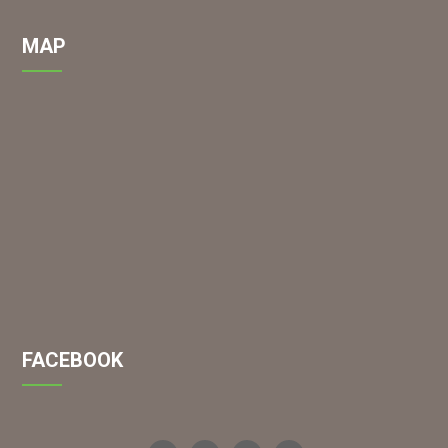
a solution (as above) for spraying.
MAP
FACEBOOK