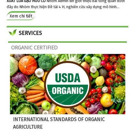
XUẤT LÚA GẠO HỮU CƠ
Nhóm Admin xin giới thiệu bài tổng quan dưới
đây do Nhóm thực hiện Đề tài 4 H, nghiên cứu xây dựng mô hình...
Xem chi tiết
© Free
Joomla! 3 Modules
- by
VinaGecko.com
SERVICES
ORGANIC CERTIFIED
INTERNATIONAL STANDARDS OF ORGANIC
AGRICULTURE