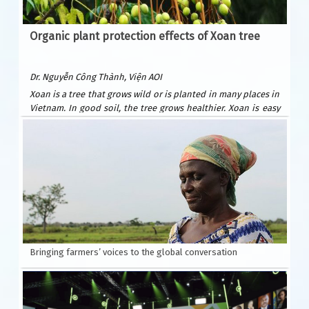
Organic plant protection effects of Xoan tree
Dr. Nguyễn Công Thành, Viện AOI
Xoan is a tree that grows wild or is planted in many places in
Vietnam. In good soil, the tree grows healthier. Xoan is easy
to plant and grows quickly. After only 6 years, it can be
exploited for wood to build houses and furniture. Xoan
wood is beautiful and durable, valued as precious forest
wood because it is resistant to termites. Xoan is suitable for
many types of soil: sandy beaches, plains, hills, and fields.
Usually planted by seeds.
According to Wikipedia, Xoan is native to India, southern
China and Australia.
Bringing farmers’ voices to the global conversation