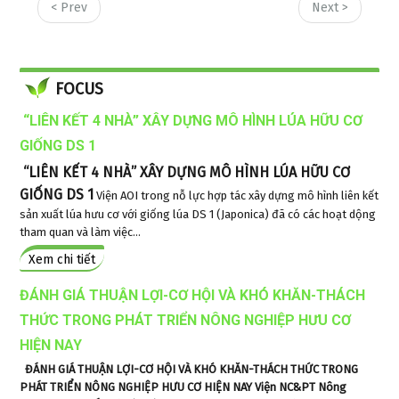
< Prev
Next >
FOCUS
“LIÊN KẾT 4 NHÀ” XÂY DỰNG MÔ HÌNH LÚA HỮU CƠ
GIỐNG DS 1
“LIÊN KẾT 4 NHÀ” XÂY DỰNG MÔ HÌNH LÚA HỮU CƠ
GIỐNG DS 1
Viện AOI trong nỗ lực hợp tác xây dựng mô hình liên kết
sản xuất lúa hưu cơ với giống lúa DS 1 (Japonica) đã có các hoạt dộng
tham quan và làm việc...
Xem chi tiết
ĐÁNH GIÁ THUẬN LỢI-CƠ HỘI VÀ KHÓ KHĂN-THÁCH
THỨC TRONG PHÁT TRIỂN NÔNG NGHIỆP HƯU CƠ
HIỆN NAY
ĐÁNH GIÁ THUẬN LỢI-CƠ HỘI VÀ KHÓ KHĂN-THÁCH THỨC TRONG
PHÁT TRIỂN NÔNG NGHIỆP HƯU CƠ HIỆN NAY
Viện NC&PT Nông