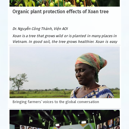
Organic plant protection effects of Xoan tree
Dr. Nguyễn Công Thành, Viện AOI
Xoan is a tree that grows wild or is planted in many places in
Vietnam. In good soil, the tree grows healthier. Xoan is easy
to plant and grows quickly. After only 6 years, it can be
exploited for wood to build houses and furniture. Xoan
wood is beautiful and durable, valued as precious forest
wood because it is resistant to termites. Xoan is suitable for
many types of soil: sandy beaches, plains, hills, and fields.
Usually planted by seeds.
According to Wikipedia, Xoan is native to India, southern
China and Australia.
Bringing farmers’ voices to the global conversation