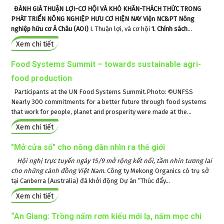
ĐÁNH GIÁ THUẬN LỢI-CƠ HỘI VÀ KHÓ KHĂN-THÁCH THỨC TRONG
PHÁT TRIỂN NÔNG NGHIỆP HƯU CƠ HIỆN NAY
Viện NC&PT Nông
nghiệp hữu cơ Á Châu (AOI)
I. Thuận lợi, và cơ hội
1. Chính sách
...
Xem chi tiết
Food Systems Summit – towards sustainable agri-
food production
Participants at the UN Food Systems Summit.Photo: ©UNFSS
Nearly 300 commitments for a better future through food systems
that work for people, planet and prosperity were made at the...
Xem chi tiết
"Mở cửa sổ" cho nông dân nhìn ra thế giới
Hội nghị trực tuyến ngày 15/9 mở rộng kết nối, tầm nhìn tương lai
cho những cánh đồng Việt Nam.
Công ty Mekong Organics có trụ sở
tại Canberra (Australia) đã khởi động Dự án “Thúc đẩy...
Xem chi tiết
“An Giang: Trồng nấm rơm kiểu mới lạ, nấm mọc chi