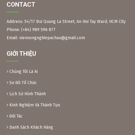
CONTACT
Address: 54/17 Bui Quang La Street, An Hoi Tay Ward, HCM City
Phone: (+84) 989 596 877
Figure 2:
Neem branches, leaves and long fruits The
scientific name of the Indian neem tree is Azadirachta
Email: viennongnghiepachau@gmail.com
Indica, Meliaceae family. Same family as the Xoan tree in
Vietnam.
GIỚI THIỆU
Neem leaves are used as a natural pesticide to preserve
some foods. Because of their toxicity, Xoan leaves and fruit
are inedible.
Chúng Tôi Là Ai
Preparation method:
– Xoan leaves: Soak dried Xoan leaves for 24 hours at a
Sơ Đồ Tổ Chức
ratio of 1kg leaves/10 liters of water. After soaking, crush
Lịch Sử Hình Thành
the leaves and filter the solution into a bottle. When using,
add another 10 liters of water and add 0.1% soap or
Kinh Nghiệm Và Thành Tựu
dishwashing liquid before spraying. Spray 2 tanks of
16l/1000m2.
Đối Tác
– Xoan powder: Take almost ripe Xoan fruits, dry them and
grind them into powder, then soak them in water to create
Danh Sách Khách Hàng
a solution (as above) for spraying.