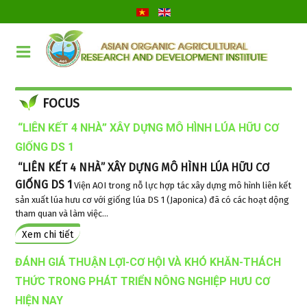
FOCUS
“LIÊN KẾT 4 NHÀ” XÂY DỰNG MÔ HÌNH LÚA HỮU CƠ
GIỐNG DS 1
“LIÊN KẾT 4 NHÀ” XÂY DỰNG MÔ HÌNH LÚA HỮU CƠ
GIỐNG DS 1
Viện AOI trong nỗ lực hợp tác xây dựng mô hình liên kết
sản xuất lúa hưu cơ với giống lúa DS 1 (Japonica) đã có các hoạt dộng
tham quan và làm việc...
Xem chi tiết
ĐÁNH GIÁ THUẬN LỢI-CƠ HỘI VÀ KHÓ KHĂN-THÁCH
THỨC TRONG PHÁT TRIỂN NÔNG NGHIỆP HƯU CƠ
HIỆN NAY