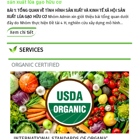
sản xuất lúa gạo hữu cơ
BÀI 1: TỔNG QUAN VỀ TÌNH HÌNH SẢN XUẤT VÀ KINH TẾ XÃ HỘI SẢN
XUẤT LÚA GẠO HỮU CƠ
Nhóm Admin xin giới thiệu bài tổng quan dưới
đây do Nhóm thực hiện Đề tài 4 H, nghiên cứu xây dựng mô hình...
Xem chi tiết
© Free
Joomla! 3 Modules
- by
VinaGecko.com
SERVICES
ORGANIC CERTIFIED
INTERNATIONAL STANDARDS OF ORGANIC