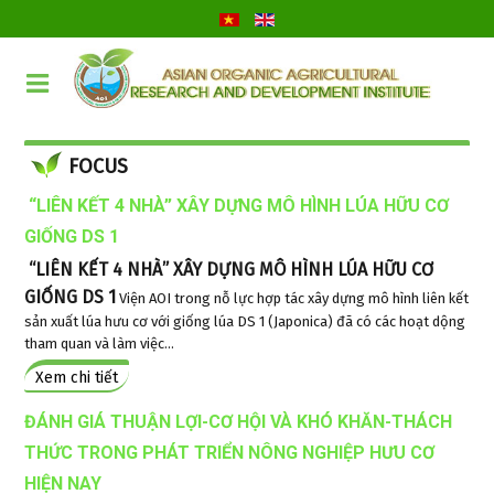
FOCUS
“LIÊN KẾT 4 NHÀ” XÂY DỰNG MÔ HÌNH LÚA HỮU CƠ
GIỐNG DS 1
“LIÊN KẾT 4 NHÀ” XÂY DỰNG MÔ HÌNH LÚA HỮU CƠ
GIỐNG DS 1
Viện AOI trong nỗ lực hợp tác xây dựng mô hình liên kết
sản xuất lúa hưu cơ với giống lúa DS 1 (Japonica) đã có các hoạt dộng
tham quan và làm việc...
Xem chi tiết
ĐÁNH GIÁ THUẬN LỢI-CƠ HỘI VÀ KHÓ KHĂN-THÁCH
THỨC TRONG PHÁT TRIỂN NÔNG NGHIỆP HƯU CƠ
HIỆN NAY