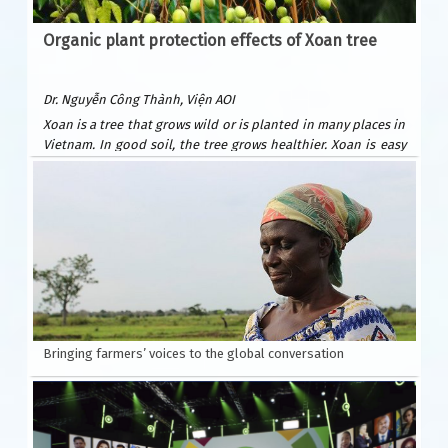
Organic plant protection effects of Xoan tree
Dr. Nguyễn Công Thành, Viện AOI
Xoan is a tree that grows wild or is planted in many places in
Vietnam. In good soil, the tree grows healthier. Xoan is easy
to plant and grows quickly. After only 6 years, it can be
exploited for wood to build houses and furniture. Xoan
wood is beautiful and durable, valued as precious forest
wood because it is resistant to termites. Xoan is suitable for
many types of soil: sandy beaches, plains, hills, and fields.
Usually planted by seeds.
According to Wikipedia, Xoan is native to India, southern
China and Australia.
Bringing farmers’ voices to the global conversation