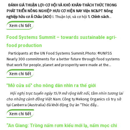
ĐÁNH GIÁ THUẬN LỢI-CƠ HỘI VÀ KHÓ KHĂN-THÁCH THỨC TRONG
PHÁT TRIỂN NÔNG NGHIỆP HƯU CƠ HIỆN NAY
Viện NC&PT Nông
nghiệp hữu cơ Á Châu (AOI)
I. Thuận lợi, và cơ hội
1. Chính sách
...
Xem chi tiết
Food Systems Summit – towards sustainable agri-
food production
Participants at the UN Food Systems Summit.Photo: ©UNFSS
Nearly 300 commitments for a better future through food systems
that work for people, planet and prosperity were made at the...
Xem chi tiết
"Mở cửa sổ" cho nông dân nhìn ra thế giới
Hội nghị trực tuyến ngày 15/9 mở rộng kết nối, tầm nhìn tương lai
cho những cánh đồng Việt Nam.
Công ty Mekong Organics có trụ sở
tại Canberra (Australia) đã khởi động Dự án “Thúc đẩy...
Xem chi tiết
“An Giang: Trồng nấm rơm kiểu mới lạ, nấm mọc chi