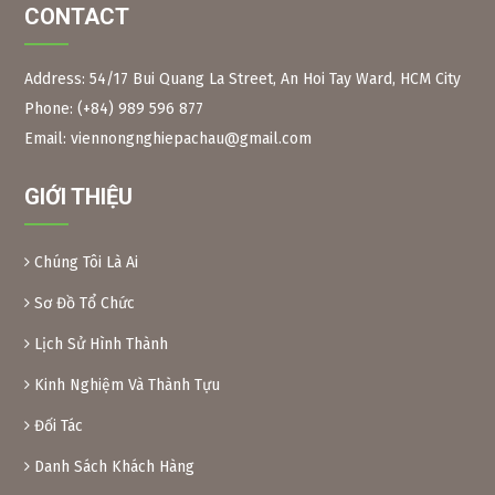
CONTACT
Address: 54/17 Bui Quang La Street, An Hoi Tay Ward, HCM City
Phone: (+84) 989 596 877
Figure 2:
Neem branches, leaves and long fruits The
scientific name of the Indian neem tree is Azadirachta
Email: viennongnghiepachau@gmail.com
Indica, Meliaceae family. Same family as the Xoan tree in
Vietnam.
GIỚI THIỆU
Neem leaves are used as a natural pesticide to preserve
some foods. Because of their toxicity, Xoan leaves and fruit
are inedible.
Chúng Tôi Là Ai
Preparation method:
– Xoan leaves: Soak dried Xoan leaves for 24 hours at a
Sơ Đồ Tổ Chức
ratio of 1kg leaves/10 liters of water. After soaking, crush
Lịch Sử Hình Thành
the leaves and filter the solution into a bottle. When using,
add another 10 liters of water and add 0.1% soap or
Kinh Nghiệm Và Thành Tựu
dishwashing liquid before spraying. Spray 2 tanks of
16l/1000m2.
Đối Tác
– Xoan powder: Take almost ripe Xoan fruits, dry them and
grind them into powder, then soak them in water to create
Danh Sách Khách Hàng
a solution (as above) for spraying.