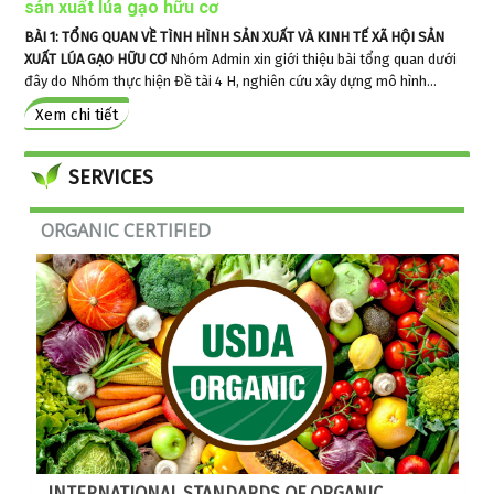
sản xuất lúa gạo hữu cơ
BÀI 1: TỔNG QUAN VỀ TÌNH HÌNH SẢN XUẤT VÀ KINH TẾ XÃ HỘI SẢN
XUẤT LÚA GẠO HỮU CƠ
Nhóm Admin xin giới thiệu bài tổng quan dưới
đây do Nhóm thực hiện Đề tài 4 H, nghiên cứu xây dựng mô hình...
Xem chi tiết
© Free
Joomla! 3 Modules
- by
VinaGecko.com
SERVICES
ORGANIC CERTIFIED
INTERNATIONAL STANDARDS OF ORGANIC